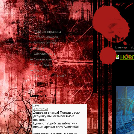
Главная страница
Каталог файлов
Каталог статей
Главная
»
2
Форум
Фотоальбомы
НОРЛ
Состав клана
Устав Клана
Over
Союз
мир!
Как вступить в клан?
Мини-чат