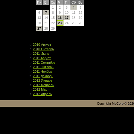
Пн
Вт
Ср
Чт
Пт
Сб
Вс
1
2
3
4
5
6
7
8
9
10
11
12
13
14
15
16
17
18
19
20
21
22
23
24
25
26
27
28
29
Архив записей
2010 Август
2010 Октябрь
2011 Июль
2011 Август
2011 Сентябрь
2011 Октябрь
2011 Ноябрь
2011 Декабрь
2012 Январь
2012 Февраль
2012 Март
2012 Апрель
Copyright MyCorp © 202