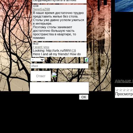
Дорогие 
наконец 
новую ве
мы уже 
коснувши
порядку,
Главное
1. Нова
Фьорд и
2. Долг
боевые 
деталей
дальше 
Просмотр
200
Форма входа
Поиск
Календарь
«
Февраль 2012
»