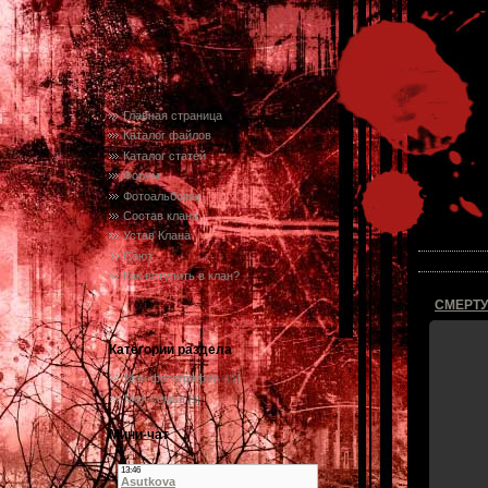
Главная страница
Каталог файлов
Каталог статей
Форум
Фото
Фотоальбомы
Состав клана
Фотографий
Устав Клана
Союз
Новые фото
Как вступить в клан?
Категории раздела
Мои фотографии
[12]
Моя семья
[1]
Мини-чат